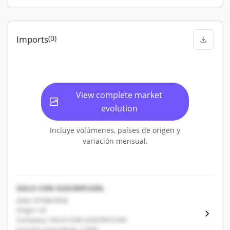
Imports
(0)
View complete market
evolution
Incluye volúmenes, países de origen y
variación mensual.
SOLO CON SUSCRIPCION
Date: 07/08/2026
Origin: US
Company: SOLO CON SUSCRIPCION
Fracción arancelaria: 12345