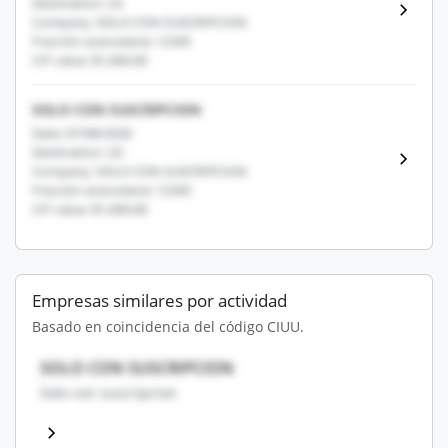
Destination: US
Company: SOLO CON SUSCRIPCION
Fracción arancelaria: 12345
CIF value: $1,000.00
SOLO CON SUSCRIPCION
Date: 07/08/2026
Destination: US
Company: SOLO CON SUSCRIPCION
Fracción arancelaria: 12345
CIF value: $1,000.00
Empresas similares por actividad
Basado en coincidencia del código CIUU.
SOLO CON SUSCRIPCION
Solo con suscripcion