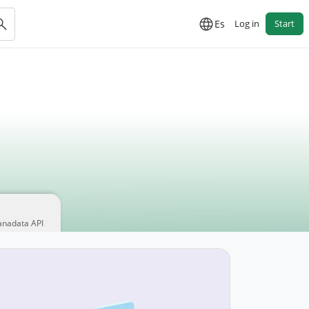
Es
Log in
Start
anadata API