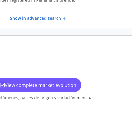
ities registered in Panamá Emprende.
Show in advanced search
View complete market evolution
olúmenes, países de origen y variación mensual.