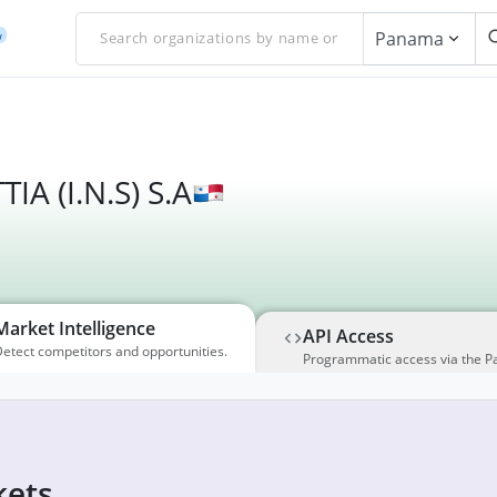
Panama
w
A (I.N.S) S.A
Market Intelligence
API Access
etect competitors and opportunities.
Programmatic access via the P
ets,