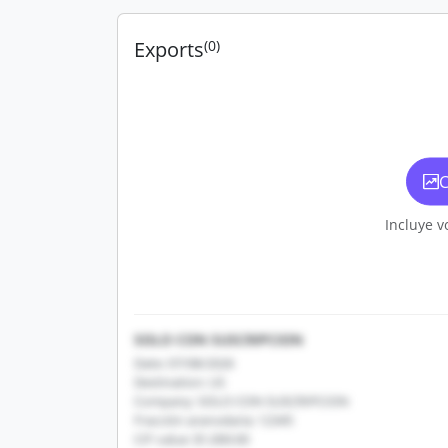
Exports
(0)
C
Incluye v
SOLO CON SUSCRIPCION
Date: 07/08/2026
Destination: US
Company: SOLO CON SUSCRIPCION
Fracción arancelaria: 12345
CIF value: $1,000.00