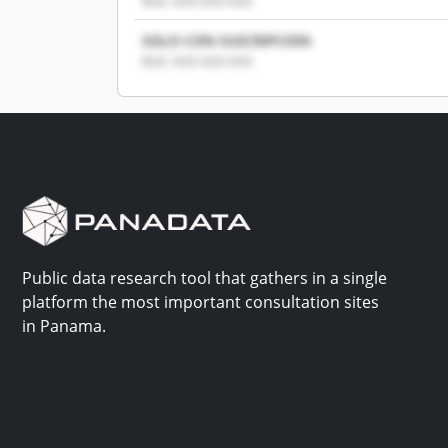
RUC: XXX-XXX-XXX
SOLO CON SUSCRIPCION
RUC: XXX-XXX-XXX
Public data research tool that gathers in a single
platform the most important consultation sites
in Panama.