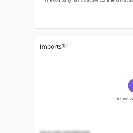
The company has no active commercial activ
Imports
(0)
Incluye v
SOLO CON SUSCRIPCION