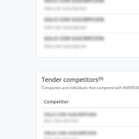
SOLO CON SUSCRIPCION
Solo con suscripcion
SOLO CON SUSCRIPCION
Solo con suscripcion
SOLO CON SUSCRIPCION
Solo con suscripcion
Tender competitors
(0)
Companies and individuals that competed with INVERSION
Competitor
SOLO CON SUSCRIPCION
RUC: XXX-XXX-XXX
SOLO CON SUSCRIPCION