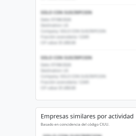
SOLO CON SUSCRIPCION
Date: 07/08/2026
Destination: US
Company: SOLO CON SUSCRIPCION
Fracción arancelaria: 12345
CIF value: $1,000.00
SOLO CON SUSCRIPCION
Date: 07/08/2026
Destination: US
Company: SOLO CON SUSCRIPCION
Fracción arancelaria: 12345
CIF value: $1,000.00
Empresas similares por actividad
Basado en coincidencia del código CIUU.