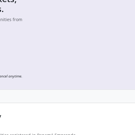
.
unities from
Cancel anytime.
y