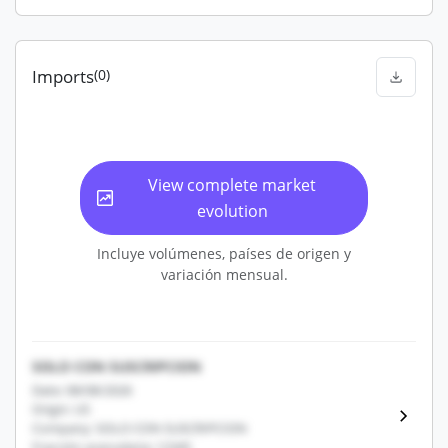
Imports
(0)
View complete market
evolution
Incluye volúmenes, países de origen y
variación mensual.
SOLO CON SUSCRIPCION
Date: 08/08/2026
Origin: US
Company: SOLO CON SUSCRIPCION
Fracción arancelaria: 12345