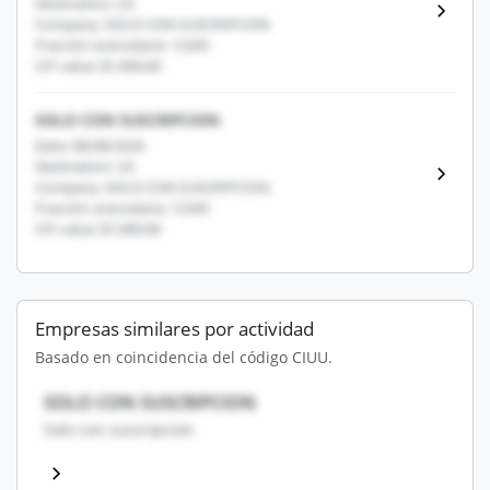
Destination: US
Company: SOLO CON SUSCRIPCION
Fracción arancelaria: 12345
CIF value: $1,000.00
SOLO CON SUSCRIPCION
Date: 08/08/2026
Destination: US
Company: SOLO CON SUSCRIPCION
Fracción arancelaria: 12345
CIF value: $1,000.00
Empresas similares por actividad
Basado en coincidencia del código CIUU.
SOLO CON SUSCRIPCION
Solo con suscripcion