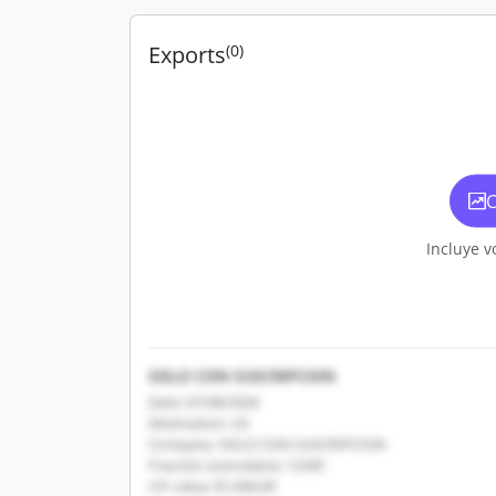
Exports
(0)
C
Incluye v
SOLO CON SUSCRIPCION
Date: 07/08/2026
Destination: US
Company: SOLO CON SUSCRIPCION
Fracción arancelaria: 12345
CIF value: $1,000.00