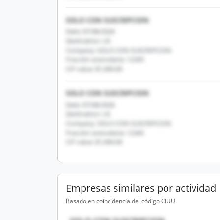
SOLO CON SUSCRIPCION
Date: 07/08/2026
Destination: US
Company: SOLO CON SUSCRIPCION
Fracción arancelaria: 12345
CIF value: $1,000.00
SOLO CON SUSCRIPCION
Date: 07/08/2026
Destination: US
Company: SOLO CON SUSCRIPCION
Fracción arancelaria: 12345
CIF value: $1,000.00
Empresas similares por actividad
Basado en coincidencia del código CIUU.