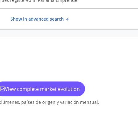
ities registered in Panamá Emprende.
Show in advanced search
View complete market evolution
olúmenes, países de origen y variación mensual.