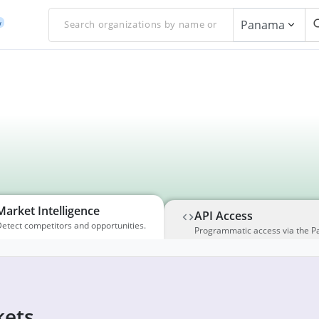
Panama
w
Market Intelligence
API Access
etect competitors and opportunities.
Programmatic access via the P
ets,