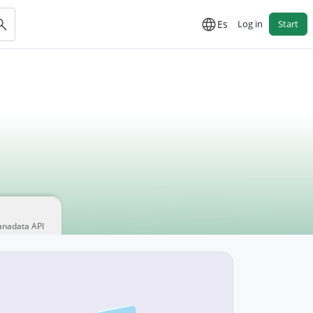
Es
Log in
Start
anadata API