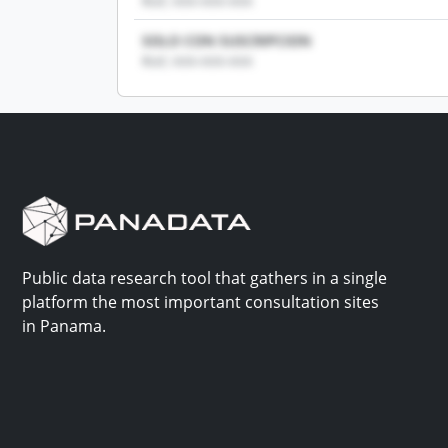
RUC: XXX-XXX-XXX
SOLO CON SUSCRIPCION
RUC: XXX-XXX-XXX
Public data research tool that gathers in a single
platform the most important consultation sites
in Panama.