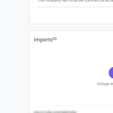
The company has no active commercial activ
Imports
(0)
Incluye v
SOLO CON SUSCRIPCION