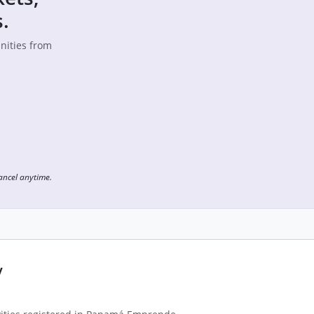
.
unities from
Cancel anytime.
y