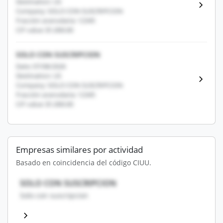
Destination: US
Company: SOLO CON SUSCRIPCION
Fracción arancelaria: 12345
CIF value: $1,000.00
SOLO CON SUSCRIPCION
Date: 07/08/2026
Destination: US
Company: SOLO CON SUSCRIPCION
Fracción arancelaria: 12345
CIF value: $1,000.00
Empresas similares por actividad
Basado en coincidencia del código CIUU.
SOLO CON SUSCRIPCION
Solo con suscripcion