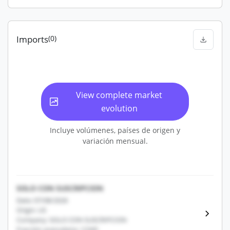
Imports
(0)
View complete market
evolution
Incluye volúmenes, países de origen y
variación mensual.
SOLO CON SUSCRIPCION
Date: 07/08/2026
Origin: US
Company: SOLO CON SUSCRIPCION
Fracción arancelaria: 12345