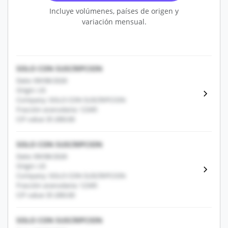
Incluye volúmenes, países de origen y
variación mensual.
SOLO CON SUSCRIPCION
Date: 09/08/2026
Origin: US
Company: SOLO CON SUSCRIPCION
Fracción arancelaria: 12345
CIF value: $1,000.00
SOLO CON SUSCRIPCION
Date: 09/08/2026
Origin: US
Company: SOLO CON SUSCRIPCION
Fracción arancelaria: 12345
CIF value: $1,000.00
SOLO CON SUSCRIPCION