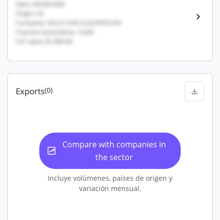
Date: 09/08/2026
Origin: US
Company: SOLO CON SUSCRIPCION
Fracción arancelaria: 12345
CIF value: $1,000.00
Exports
(0)
Compare with companies in
the sector
Incluye volúmenes, países de origen y
variación mensual.