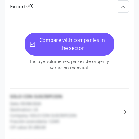
Exports
(0)
Compare with companies in
the sector
Incluye volúmenes, países de origen y
variación mensual.
SOLO CON SUSCRIPCION
Date: 05/08/2026
Destination: US
Company: SOLO CON SUSCRIPCION
Fracción arancelaria: 12345
CIF value: $1,000.00