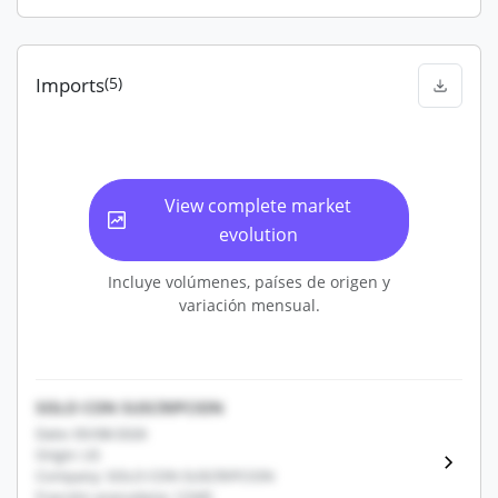
Imports
(5)
View complete market
evolution
Incluye volúmenes, países de origen y
variación mensual.
SOLO CON SUSCRIPCION
Date: 05/08/2026
Origin: US
Company: SOLO CON SUSCRIPCION
Fracción arancelaria: 12345