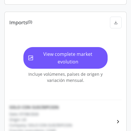
Imports
(0)
View complete market
evolution
Incluye volúmenes, países de origen y
variación mensual.
SOLO CON SUSCRIPCION
Date: 07/08/2026
Origin: US
Company: SOLO CON SUSCRIPCION
Fracción arancelaria: 12345