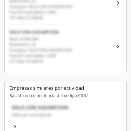
Destination: US
Company: SOLO CON SUSCRIPCION
Fracción arancelaria: 12345
CIF value: $1,000.00
SOLO CON SUSCRIPCION
Date: 07/08/2026
Destination: US
Company: SOLO CON SUSCRIPCION
Fracción arancelaria: 12345
CIF value: $1,000.00
Empresas similares por actividad
Basado en coincidencia del código CIUU.
SOLO CON SUSCRIPCION
Solo con suscripcion