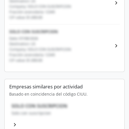
Destination: US
Company: SOLO CON SUSCRIPCION
Fracción arancelaria: 12345
CIF value: $1,000.00
SOLO CON SUSCRIPCION
Date: 07/08/2026
Destination: US
Company: SOLO CON SUSCRIPCION
Fracción arancelaria: 12345
CIF value: $1,000.00
Empresas similares por actividad
Basado en coincidencia del código CIUU.
SOLO CON SUSCRIPCION
Solo con suscripcion