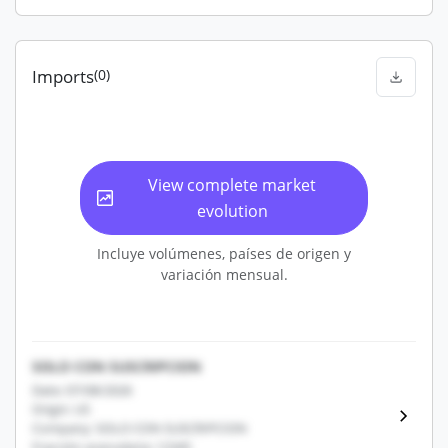
Imports
(0)
View complete market
evolution
Incluye volúmenes, países de origen y
variación mensual.
SOLO CON SUSCRIPCION
Date: 07/08/2026
Origin: US
Company: SOLO CON SUSCRIPCION
Fracción arancelaria: 12345