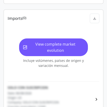
Imports
(0)
View complete market
evolution
Incluye volúmenes, países de origen y
variación mensual.
SOLO CON SUSCRIPCION
Date: 06/08/2026
Origin: US
Company: SOLO CON SUSCRIPCION
Fracción arancelaria: 12345