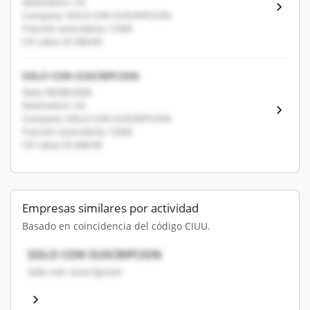
Destination: US
Company: SOLO CON SUSCRIPCION
Fracción arancelaria: 12345
CIF value: $1,000.00
SOLO CON SUSCRIPCION
Date: 06/08/2026
Destination: US
Company: SOLO CON SUSCRIPCION
Fracción arancelaria: 12345
CIF value: $1,000.00
Empresas similares por actividad
Basado en coincidencia del código CIUU.
SOLO CON SUSCRIPCION
Solo con suscripcion