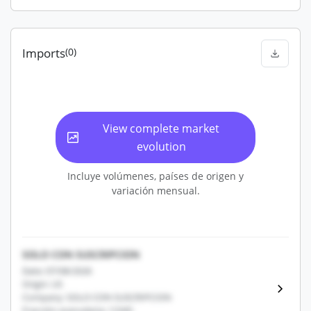
Imports
(0)
View complete market
evolution
Incluye volúmenes, países de origen y
variación mensual.
SOLO CON SUSCRIPCION
Date: 07/08/2026
Origin: US
Company: SOLO CON SUSCRIPCION
Fracción arancelaria: 12345