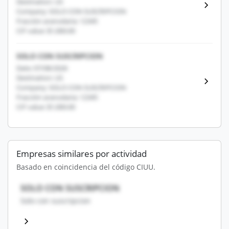
Destination: US
Company: SOLO CON SUSCRIPCION
Fracción arancelaria: 12345
CIF value: $1,000.00
SOLO CON SUSCRIPCION
Date: 07/08/2026
Destination: US
Company: SOLO CON SUSCRIPCION
Fracción arancelaria: 12345
CIF value: $1,000.00
Empresas similares por actividad
Basado en coincidencia del código CIUU.
SOLO CON SUSCRIPCION
Solo con suscripcion