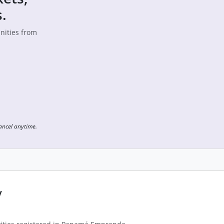
.
unities from
Cancel anytime.
y