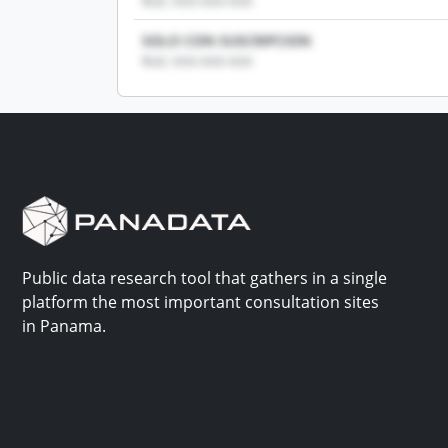
RUC: XXX-XXX-XXX
SOLO CON SUSCRIPCION
RUC: XXX-XXX-XXX
Public data research tool that gathers in a single
platform the most important consultation sites
in Panama.