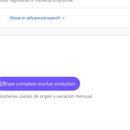
ities registered in Panamá Emprende.
Show in advanced search
View complete market evolution
olúmenes, países de origen y variación mensual.