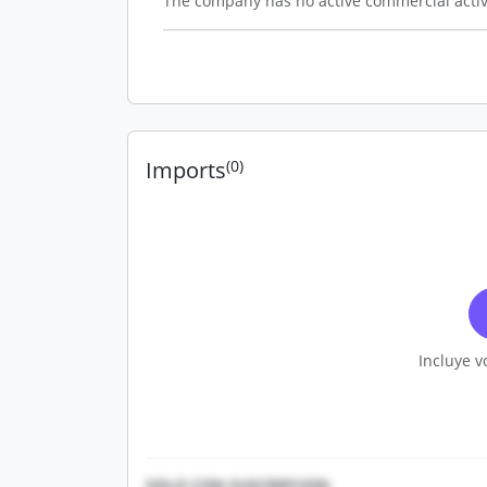
The company has no active commercial activ
Imports
(0)
Incluye v
SOLO CON SUSCRIPCION