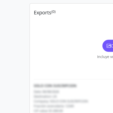
Exports
(0)
C
Incluye v
SOLO CON SUSCRIPCION
Date: 06/08/2026
Destination: US
Company: SOLO CON SUSCRIPCION
Fracción arancelaria: 12345
CIF value: $1,000.00