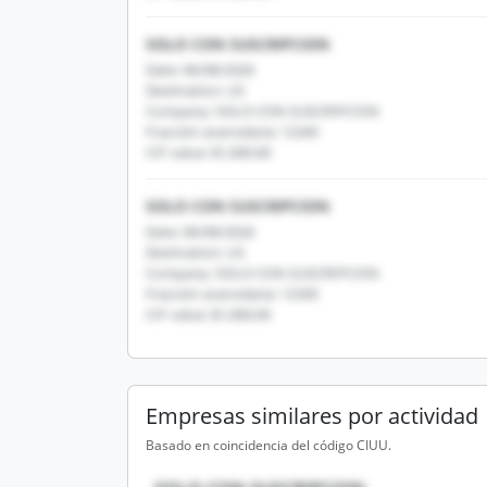
SOLO CON SUSCRIPCION
Date: 06/08/2026
Destination: US
Company: SOLO CON SUSCRIPCION
Fracción arancelaria: 12345
CIF value: $1,000.00
SOLO CON SUSCRIPCION
Date: 06/08/2026
Destination: US
Company: SOLO CON SUSCRIPCION
Fracción arancelaria: 12345
CIF value: $1,000.00
Empresas similares por actividad
Basado en coincidencia del código CIUU.