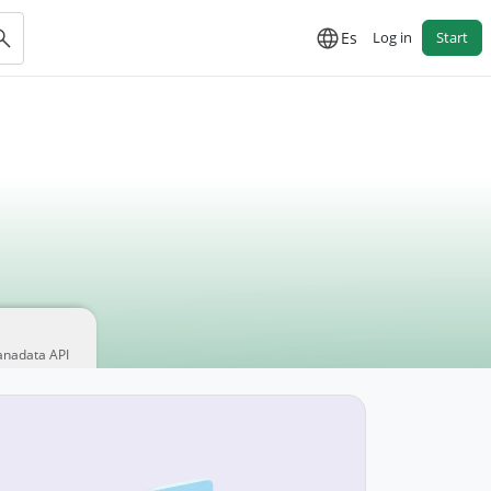
Es
Log in
Start
anadata API