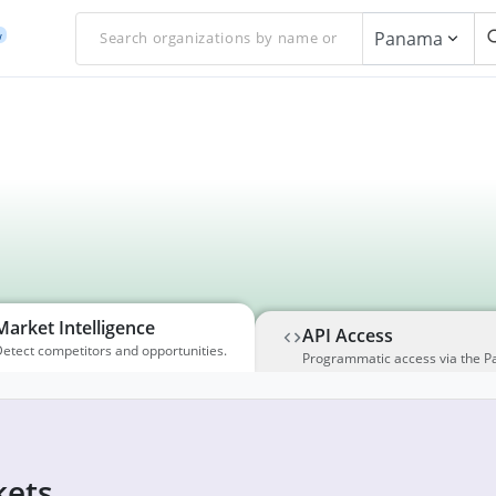
Panama
w
Market Intelligence
API Access
etect competitors and opportunities.
Programmatic access via the P
ets,