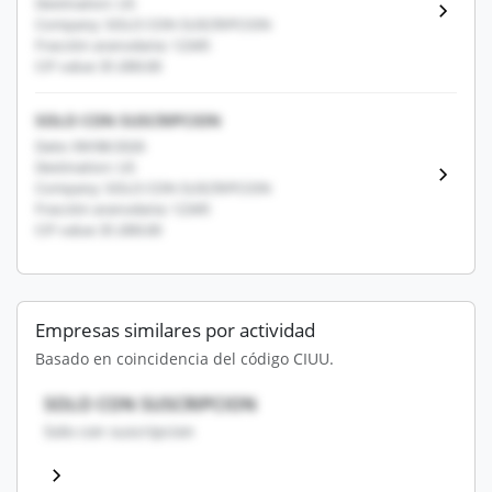
Destination: US
Company: SOLO CON SUSCRIPCION
Fracción arancelaria: 12345
CIF value: $1,000.00
SOLO CON SUSCRIPCION
Date: 09/08/2026
Destination: US
Company: SOLO CON SUSCRIPCION
Fracción arancelaria: 12345
CIF value: $1,000.00
Empresas similares por actividad
Basado en coincidencia del código CIUU.
SOLO CON SUSCRIPCION
Solo con suscripcion