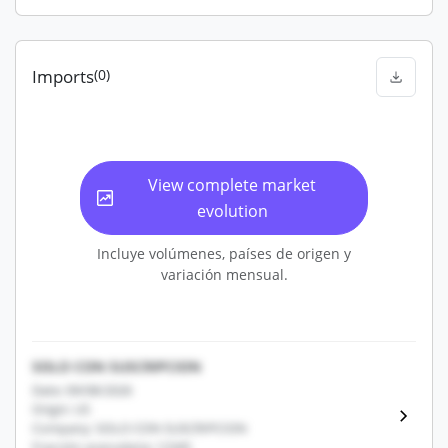
Imports
(0)
View complete market
evolution
Incluye volúmenes, países de origen y
variación mensual.
SOLO CON SUSCRIPCION
Date: 09/08/2026
Origin: US
Company: SOLO CON SUSCRIPCION
Fracción arancelaria: 12345