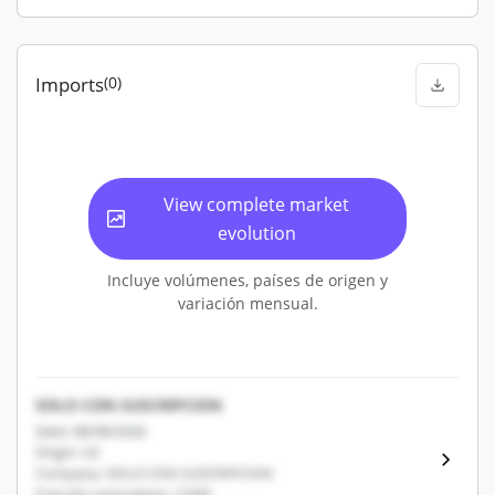
Imports
(0)
View complete market
evolution
Incluye volúmenes, países de origen y
variación mensual.
SOLO CON SUSCRIPCION
Date: 08/08/2026
Origin: US
Company: SOLO CON SUSCRIPCION
Fracción arancelaria: 12345