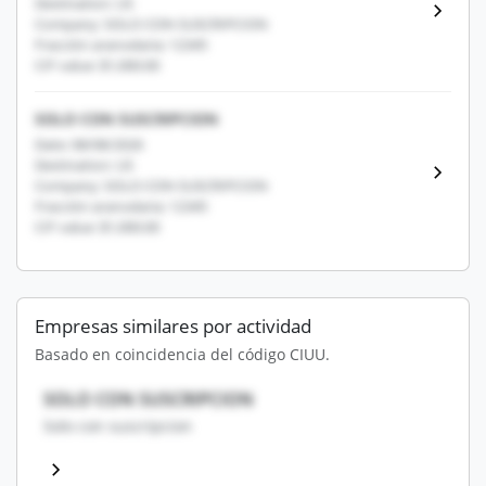
Destination: US
Company: SOLO CON SUSCRIPCION
Fracción arancelaria: 12345
CIF value: $1,000.00
SOLO CON SUSCRIPCION
Date: 08/08/2026
Destination: US
Company: SOLO CON SUSCRIPCION
Fracción arancelaria: 12345
CIF value: $1,000.00
Empresas similares por actividad
Basado en coincidencia del código CIUU.
SOLO CON SUSCRIPCION
Solo con suscripcion