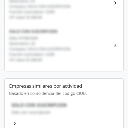
Destination: US
Company: SOLO CON SUSCRIPCION
Fracción arancelaria: 12345
CIF value: $1,000.00
SOLO CON SUSCRIPCION
Date: 07/08/2026
Destination: US
Company: SOLO CON SUSCRIPCION
Fracción arancelaria: 12345
CIF value: $1,000.00
Empresas similares por actividad
Basado en coincidencia del código CIUU.
SOLO CON SUSCRIPCION
Solo con suscripcion