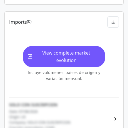
Imports
(0)
View complete market
evolution
Incluye volúmenes, países de origen y
variación mensual.
SOLO CON SUSCRIPCION
Date: 07/08/2026
Origin: US
Company: SOLO CON SUSCRIPCION
Fracción arancelaria: 12345