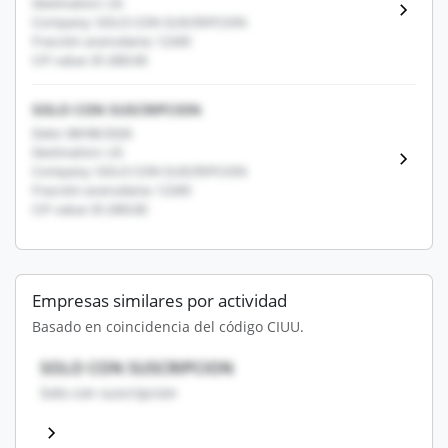
Destination: US
Company: SOLO CON SUSCRIPCION
Fracción arancelaria: 12345
CIF value: $1,000.00
SOLO CON SUSCRIPCION
Date: 08/08/2026
Destination: US
Company: SOLO CON SUSCRIPCION
Fracción arancelaria: 12345
CIF value: $1,000.00
Empresas similares por actividad
Basado en coincidencia del código CIUU.
SOLO CON SUSCRIPCION
Solo con suscripcion