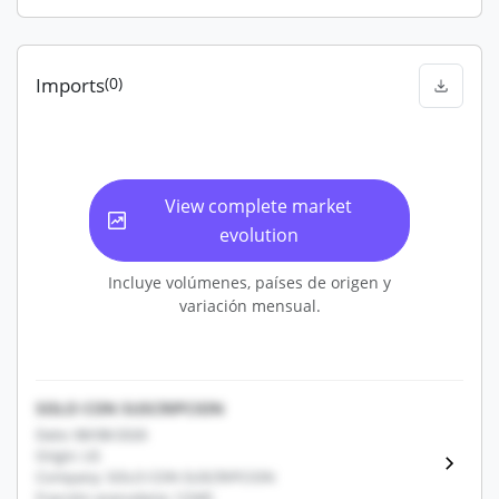
Imports
(0)
View complete market
evolution
Incluye volúmenes, países de origen y
variación mensual.
SOLO CON SUSCRIPCION
Date: 08/08/2026
Origin: US
Company: SOLO CON SUSCRIPCION
Fracción arancelaria: 12345