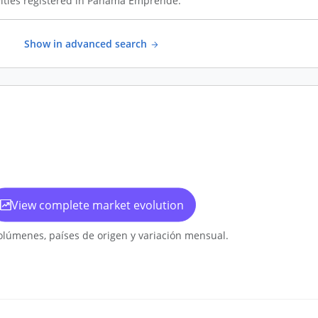
ities registered in Panamá Emprende.
Show in advanced search
View complete market evolution
olúmenes, países de origen y variación mensual.