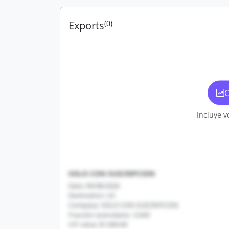
Exports
(0)
C
Incluye v
SOLO CON SUSCRIPCION
Date: 09/08/2026
Destination: US
Company: SOLO CON SUSCRIPCION
Fracción arancelaria: 12345
CIF value: $1,000.00