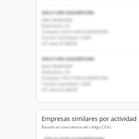
SOLO CON SUSCRIPCION
Date: 09/08/2026
Destination: US
Company: SOLO CON SUSCRIPCION
Fracción arancelaria: 12345
CIF value: $1,000.00
SOLO CON SUSCRIPCION
Date: 09/08/2026
Destination: US
Company: SOLO CON SUSCRIPCION
Fracción arancelaria: 12345
CIF value: $1,000.00
Empresas similares por actividad
Basado en coincidencia del código CIUU.