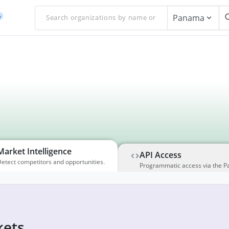
Panama
w
Market Intelligence
API Access
etect competitors and opportunities.
Programmatic access via the P
ets,