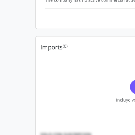
The company has no active commercial activ
Imports
(0)
Incluye v
SOLO CON SUSCRIPCION