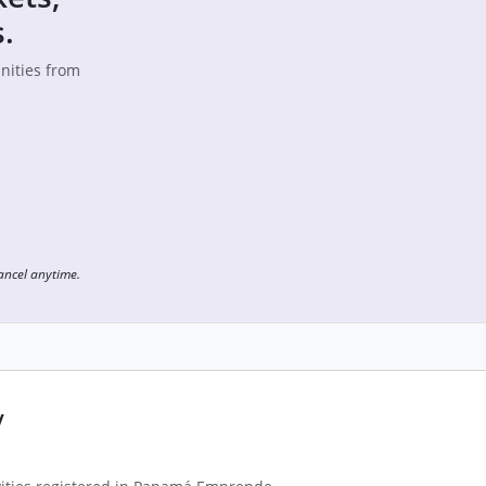
.
unities from
Cancel anytime.
y