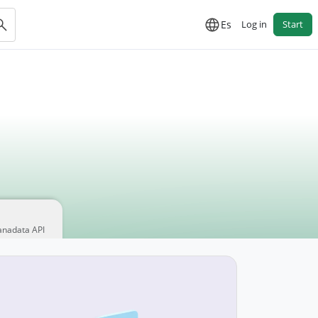
Es
Log in
Start
anadata API