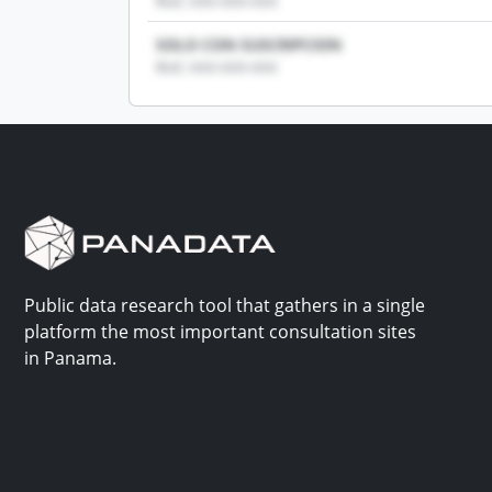
RUC: XXX-XXX-XXX
SOLO CON SUSCRIPCION
RUC: XXX-XXX-XXX
Public data research tool that gathers in a single
platform the most important consultation sites
in Panama.