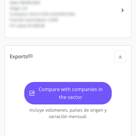
Date: 08/08/2026
Origin: US
Company: SOLO CON SUSCRIPCION
Fracción arancelaria: 12345
CIF value: $1,000.00
Exports
(0)
Compare with companies in
the sector
Incluye volúmenes, países de origen y
variación mensual.