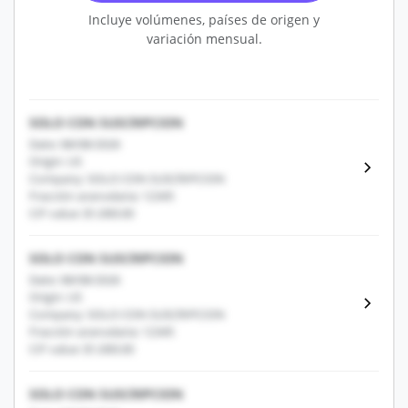
Incluye volúmenes, países de origen y
variación mensual.
SOLO CON SUSCRIPCION
Date: 08/08/2026
Origin: US
Company: SOLO CON SUSCRIPCION
Fracción arancelaria: 12345
CIF value: $1,000.00
SOLO CON SUSCRIPCION
Date: 08/08/2026
Origin: US
Company: SOLO CON SUSCRIPCION
Fracción arancelaria: 12345
CIF value: $1,000.00
SOLO CON SUSCRIPCION