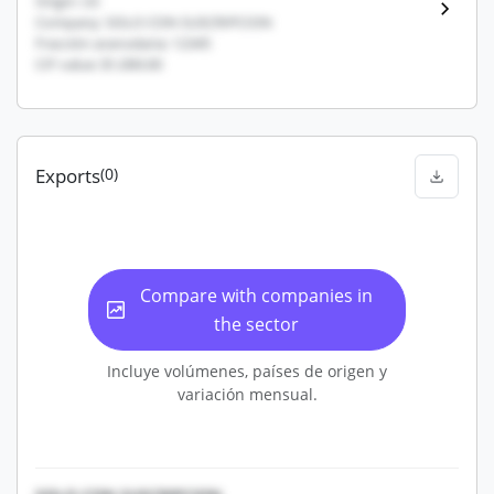
Origin: US
Company: SOLO CON SUSCRIPCION
Fracción arancelaria: 12345
CIF value: $1,000.00
Exports
(0)
Compare with companies in
the sector
Incluye volúmenes, países de origen y
variación mensual.