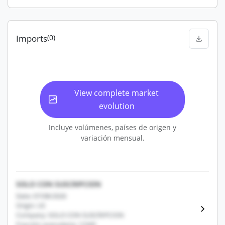
Imports
(0)
View complete market
evolution
Incluye volúmenes, países de origen y
variación mensual.
SOLO CON SUSCRIPCION
Date: 07/08/2026
Origin: US
Company: SOLO CON SUSCRIPCION
Fracción arancelaria: 12345