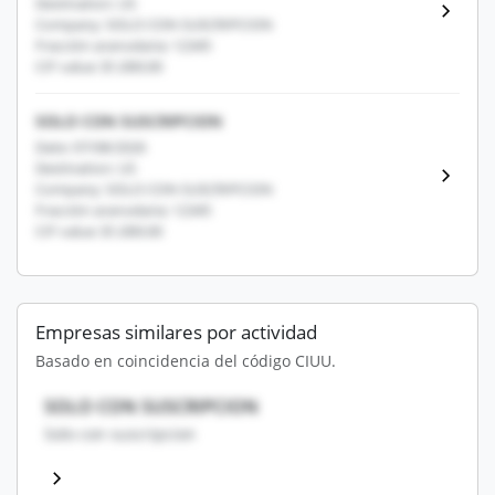
Destination: US
Company: SOLO CON SUSCRIPCION
Fracción arancelaria: 12345
CIF value: $1,000.00
SOLO CON SUSCRIPCION
Date: 07/08/2026
Destination: US
Company: SOLO CON SUSCRIPCION
Fracción arancelaria: 12345
CIF value: $1,000.00
Empresas similares por actividad
Basado en coincidencia del código CIUU.
SOLO CON SUSCRIPCION
Solo con suscripcion