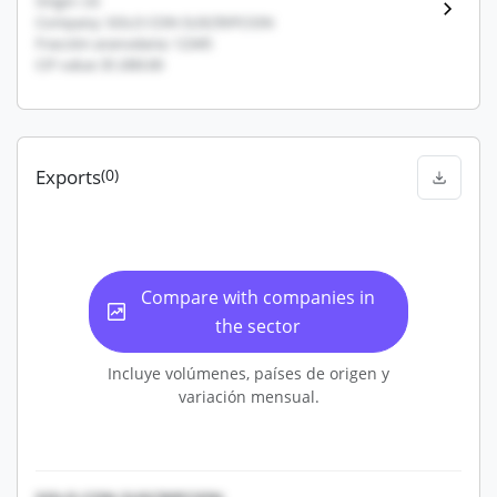
Origin: US
Company: SOLO CON SUSCRIPCION
Fracción arancelaria: 12345
CIF value: $1,000.00
Exports
(0)
Compare with companies in
the sector
Incluye volúmenes, países de origen y
variación mensual.