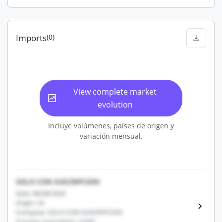
Imports
(0)
View complete market
evolution
Incluye volúmenes, países de origen y
variación mensual.
SOLO CON SUSCRIPCION
Date: 08/08/2026
Origin: US
Company: SOLO CON SUSCRIPCION
Fracción arancelaria: 12345