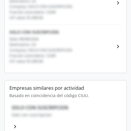
Destination: US
Company: SOLO CON SUSCRIPCION
Fracción arancelaria: 12345
CIF value: $1,000.00
SOLO CON SUSCRIPCION
Date: 08/08/2026
Destination: US
Company: SOLO CON SUSCRIPCION
Fracción arancelaria: 12345
CIF value: $1,000.00
Empresas similares por actividad
Basado en coincidencia del código CIUU.
SOLO CON SUSCRIPCION
Solo con suscripcion