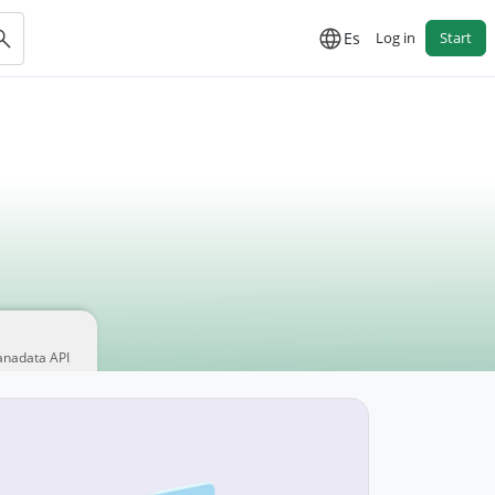
Es
Log in
Start
anadata API