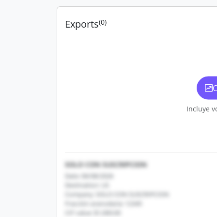
Exports
(0)
C
Incluye v
SOLO CON SUSCRIPCION
Date: 06/08/2026
Destination: US
Company: SOLO CON SUSCRIPCION
Fracción arancelaria: 12345
CIF value: $1,000.00