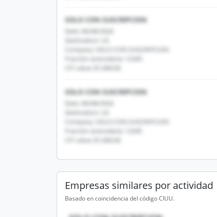
SOLO CON SUSCRIPCION
Date: 06/08/2026
Destination: US
Company: SOLO CON SUSCRIPCION
Fracción arancelaria: 12345
CIF value: $1,000.00
SOLO CON SUSCRIPCION
Date: 06/08/2026
Destination: US
Company: SOLO CON SUSCRIPCION
Fracción arancelaria: 12345
CIF value: $1,000.00
Empresas similares por actividad
Basado en coincidencia del código CIUU.