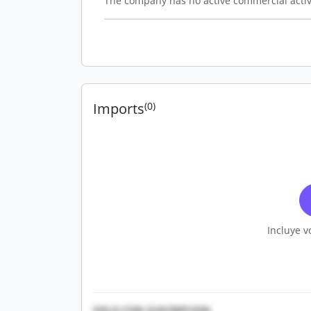
The company has no active commercial activ
Imports
(0)
Incluye v
SOLO CON SUSCRIPCION