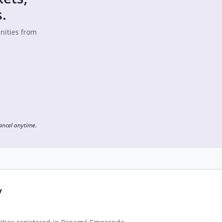
.
unities from
Cancel anytime.
y