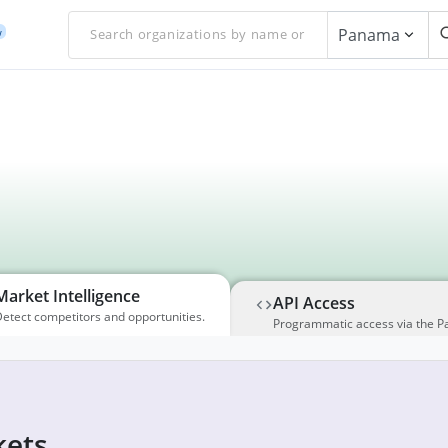
Panama
w
Market Intelligence
API Access
etect competitors and opportunities.
Programmatic access via the P
ets,