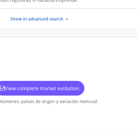
ities registered in Panamá Emprende.
Show in advanced search
View complete market evolution
olúmenes, países de origen y variación mensual.