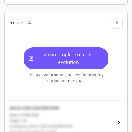
Imports
(0)
View complete market
evolution
Incluye volúmenes, países de origen y
variación mensual.
SOLO CON SUSCRIPCION
Date: 07/08/2026
Origin: US
Company: SOLO CON SUSCRIPCION
Fracción arancelaria: 12345