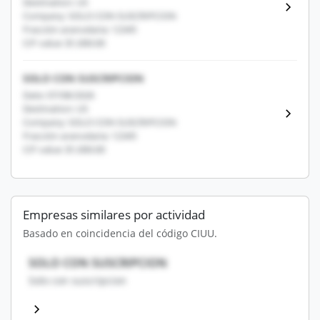
Destination: US
Company: SOLO CON SUSCRIPCION
Fracción arancelaria: 12345
CIF value: $1,000.00
SOLO CON SUSCRIPCION
Date: 07/08/2026
Destination: US
Company: SOLO CON SUSCRIPCION
Fracción arancelaria: 12345
CIF value: $1,000.00
Empresas similares por actividad
Basado en coincidencia del código CIUU.
SOLO CON SUSCRIPCION
Solo con suscripcion