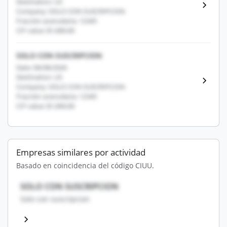
Destination: US
Company: SOLO CON SUSCRIPCION
Fracción arancelaria: 12345
CIF value: $1,000.00
SOLO CON SUSCRIPCION
Date: 06/08/2026
Destination: US
Company: SOLO CON SUSCRIPCION
Fracción arancelaria: 12345
CIF value: $1,000.00
Empresas similares por actividad
Basado en coincidencia del código CIUU.
SOLO CON SUSCRIPCION
Solo con suscripcion