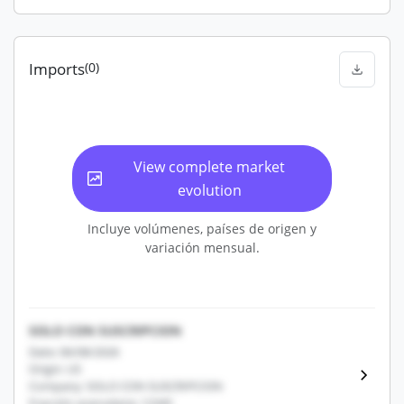
Imports
(0)
View complete market
evolution
Incluye volúmenes, países de origen y
variación mensual.
SOLO CON SUSCRIPCION
Date: 06/08/2026
Origin: US
Company: SOLO CON SUSCRIPCION
Fracción arancelaria: 12345